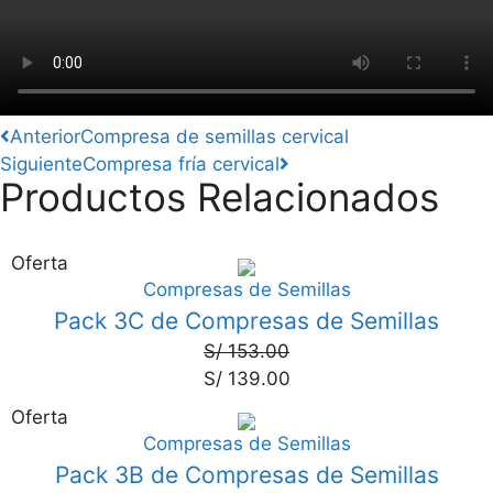
Anterior
Compresa de semillas cervical
Siguiente
Compresa fría cervical
Productos Relacionados
Oferta
Compresas de Semillas
9%
Pack 3C de Compresas de Semillas
S/
153.00
S/
139.00
Oferta
Compresas de Semillas
6%
Pack 3B de Compresas de Semillas