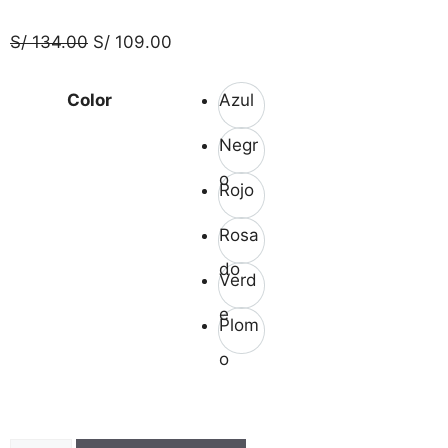
S/
134.00
S/
109.00
Color
Azul
Negr
o
Rojo
Rosa
do
Verd
e
Plom
o