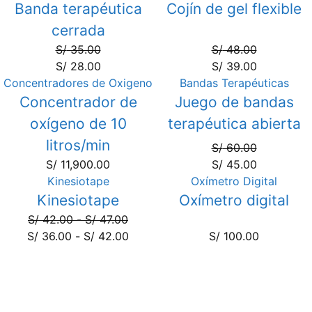
Banda terapéutica
Cojín de gel flexible
20%
19%
cerrada
S/
35.00
S/
48.00
S/
28.00
S/
39.00
Concentradores de Oxigeno
Bandas Terapéuticas
Oferta
Concentrador de
Juego de bandas
25%
oxígeno de 10
terapéutica abierta
litros/min
S/
60.00
S/
11,900.00
S/
45.00
Kinesiotape
Oxímetro Digital
Oferta
Kinesiotape
Oxímetro digital
14%
S/
42.00
-
S/
47.00
S/
36.00
-
S/
42.00
S/
100.00